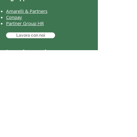
Amarelli & Partners
Conpay
Partner Group HR
Lavora con noi
I nostri contatti
Via Mulini, 9/A
25087 - Salò (BS)
P.IVA e C.F.
02222180982
Ufficio: +39
0365.20825
Email:
info@studio-associato.net
Email PEC: studioassociato@lamiapec.it
Web:
www.studio-associato.net