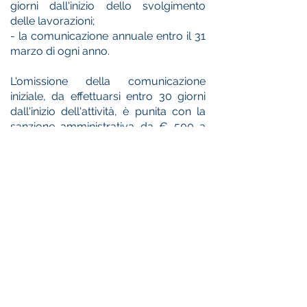
giorni dall'inizio dello svolgimento
delle lavorazioni;
- la comunicazione annuale entro il 31
marzo di ogni anno.
L'omissione della comunicazione
iniziale, da effettuarsi entro 30 giorni
dall'inizio dell'attività, è punita con la
sanzione amministrativa da € 500 a
€1500.
 CONDUCENTI DI VEICOLI PESANTI
Veicoli di capienza complessiva non
inferiore ai 9 posti compreso il
conducente, adibiti a servizi pubblici di
trasporto. Sono esclusi gli
autotrasportatori di merci. Tuttavia,
questi ultimi potrebbero rientrare nella
disciplina dei lavori usuranti solo se
svolgono periodi di lavoro notturno