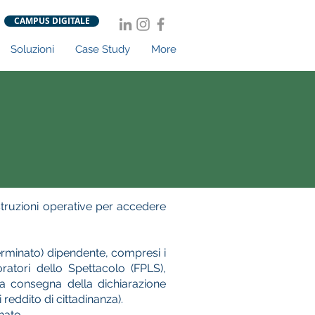
CAMPUS DIGITALE
Soluzioni
Case Study
More
istruzioni operative per accedere
eterminato) dipendente, compresi i
oratori dello Spettacolo (FPLS),
a consegna della dichiarazione
i reddito di cittadinanza).
nato.