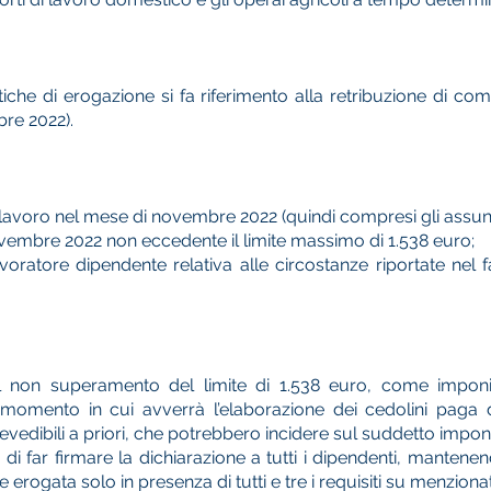
iche di erogazione si fa riferimento alla retribuzione di 
re 2022).
 lavoro nel mese di novembre 2022 (quindi compresi gli assunti 
ovembre 2022 non eccedente il limite massimo di 1.538 euro;
voratore dipendente relativa alle circostanze riportate nel 
il non superamento del limite di 1.538 euro, come imponi
l momento in cui avverrà l’elaborazione dei cedolini pa
evedibili a priori, che potrebbero incidere sul suddetto imponi
i far firmare la dichiarazione a tutti i dipendenti, mantenend
e erogata solo in presenza di tutti e tre i requisiti su menzionat