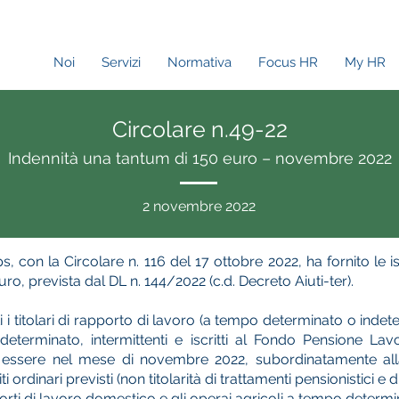
Noi
Servizi
Normativa
Focus HR
My HR
Circolare n.49-22
Indennità una tantum di 150 euro – novembre 2022
2 novembre 2022
s, con la Circolare n. 116 del 17 ottobre 2022, ha fornito le 
uro, prevista dal DL n. 144/2022 (c.d. Decreto Aiuti-ter).
ti i titolari di rapporto di lavoro (a tempo determinato o ind
determinato, intermittenti e iscritti al Fondo Pensione Lav
n essere nel mese di novembre 2022, subordinatamente all
i ordinari previsti (non titolarità di trattamenti pensionistici e d
apporti di lavoro domestico e gli operai agricoli a tempo determi