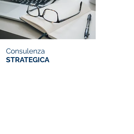
Consulenza
STRATEGICA
Per apportare ad organizzazioni e
persone le conoscenze, gli strumenti
e le risorse per accrescere in modo
considerevole le proprie capacità di
prestazione i nostri consulenti
specializzati per aree strategiche,
supportano il Management
aziendale ad identificare e risolvere
in modo integrato e sistematico i