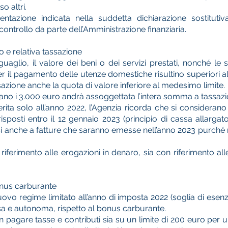
o altri.
azione indicata nella suddetta dichiarazione sostituti
controllo da parte dell’Amministrazione finanziaria.
 e relativa tassazione
guaglio, il valore dei beni o dei servizi prestati, nonché 
r il pagamento delle utenze domestiche risultino superiori al l
zione anche la quota di valore inferiore al medesimo limite.
ano i 3.000 euro andrà assoggettata l’intera somma a tassazi
erita solo all’anno 2022, l’Agenzia ricorda che si consideran
sposti entro il 12 gennaio 2023 (principio di cassa allarg
si anche a fatture che saranno emesse nell’anno 2023 purché 
n riferimento alle erogazioni in denaro, sia con riferimento al
onus carburante
 nuovo regime limitato all’anno di imposta 2022 (soglia di ese
rsa e autonoma, rispetto al bonus carburante.
n pagare tasse e contributi sia su un limite di 200 euro per 