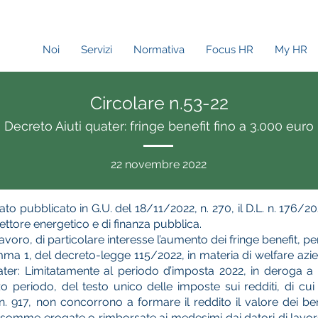
Noi
Servizi
Normativa
Focus HR
My HR
Circolare n.53-22
Decreto Aiuti quater: fringe benefit fino a 3.000 euro
22 novembre 2022
o pubblicato in G.U. del 18/11/2022, n. 270, il D.L. n. 176/20
ettore energetico e di finanza pubblica.
voro, di particolare interesse l’aumento dei fringe benefit, pe
mma 1, del decreto-legge 115/2022, in materia di welfare azie
ter: Limitatamente al periodo d’imposta 2022, in deroga a q
periodo, del testo unico delle imposte sui redditi, di cui
 917, non concorrono a formare il reddito il valore dei beni 
e somme erogate o rimborsate ai medesimi dai datori di lavo