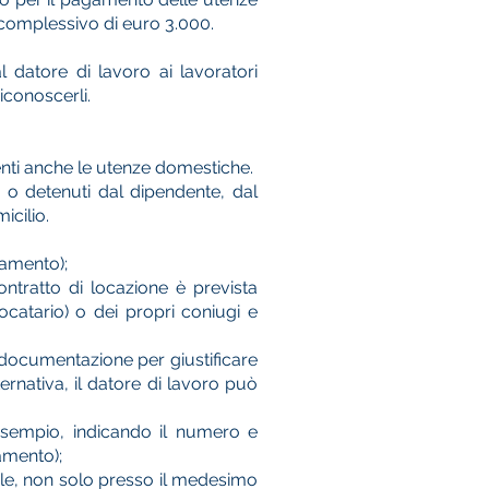
te complessivo di euro 3.000.
 datore di lavoro ai lavoratori
iconoscerli.
ndenti anche le utenze domestiche.
 o detenuti dal dipendente, dal
icilio.
damento);
ontratto di locazione è prevista
ocatario) o dei propri coniugi e
a documentazione per giustificare
ernativa, il datore di lavoro può
esempio, indicando il numero e
gamento);
iale, non solo presso il medesimo