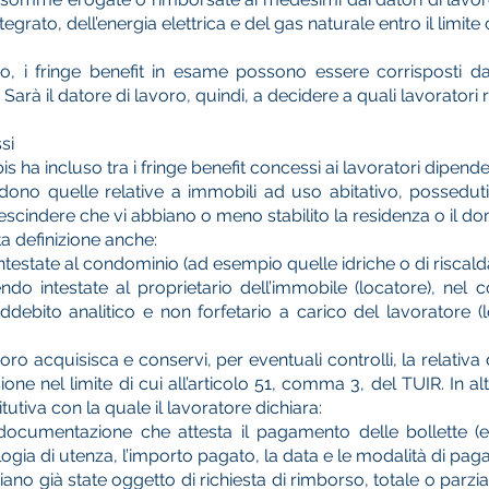
tegrato, dell’energia elettrica e del gas naturale entro il limi
o, i fringe benefit in esame possono essere corrisposti dal
rà il datore di lavoro, quindi, a decidere a quali lavoratori r
si
-bis ha incluso tra i fringe benefit concessi ai lavoratori dipe
dono quelle relative a immobili ad uso abitativo, posseduti
rescindere che vi abbiano o meno stabilito la residenza o il dom
ta definizione anche:
ntestate al condominio (ad esempio quelle idriche o di riscal
ndo intestate al proprietario dell’immobile (locatore), nel c
bito analitico e non forfetario a carico del lavoratore (l
voro acquisisca e conservi, per eventuali controlli, la relativ
ne nel limite di cui all’articolo 51, comma 3, del TUIR. In alt
tutiva con la quale il lavoratore dichiara:
 documentazione che attesta il pagamento delle bollette (
ipologia di utenza, l’importo pagato, la data e le modalità di pa
ano già state oggetto di richiesta di rimborso, totale o parz